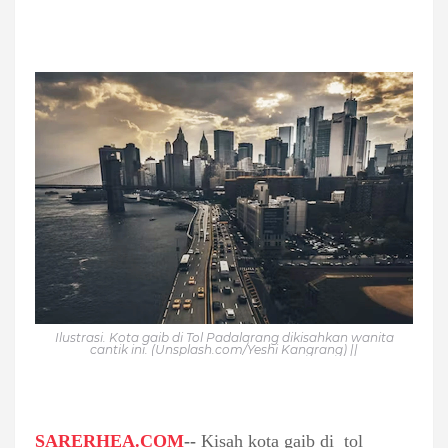
Ilustrasi. Kota gaib di Tol Padalarang dikisahkan wanita
cantik ini. (Unsplash.com/Yeshi Kangrang) ||
SARERHEA.COM
--
Kisah kota gaib di tol