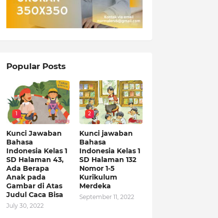
Popular Posts
1
2
Kunci Jawaban
Kunci jawaban
Bahasa
Bahasa
Indonesia Kelas 1
Indonesia Kelas 1
SD Halaman 43,
SD Halaman 132
Ada Berapa
Nomor 1-5
Anak pada
Kurikulum
Gambar di Atas
Merdeka
Judul Caca Bisa
September 11, 2022
July 30, 2022