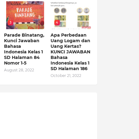
3
4
Parade Binatang,
Apa Perbedaan
Kunci Jawaban
Uang Logam dan
Bahasa
Uang Kertas?
Indonesia Kelas 1
KUNCI JAWABAN
SD Halaman 84
Bahasa
Nomor 1-5
Indonesia Kelas 1
SD Halaman 186
August 28, 2022
October 21, 2022