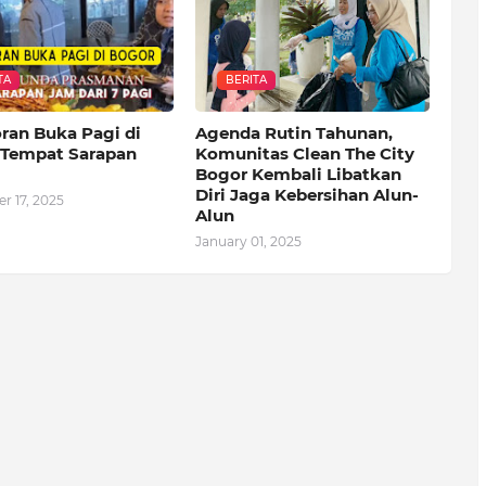
TA
BERITA
oran Buka Pagi di
Agenda Rutin Tahunan,
 Tempat Sarapan
Komunitas Clean The City
Bogor Kembali Libatkan
Diri Jaga Kebersihan Alun-
r 17, 2025
Alun
January 01, 2025