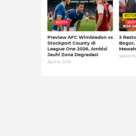
BERITA
BERI
Preview AFC Wimbledon vs
3 Rest
Stockport County di
Bogor,
League One 2026, Ambisi
Mewah
Jauhi Zona Degradasi
Septembe
April 14, 2026