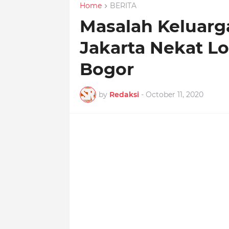
Home
BERITA
Masalah Keluarg
Jakarta Nekat L
Bogor
by
Redaksi
-
October 11, 2020