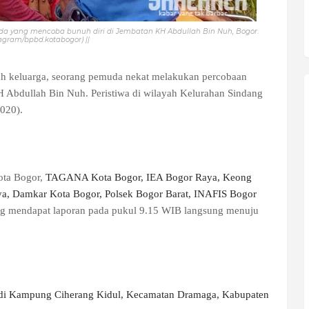
 yang mencoba bunuh diri di Jembatan KH Abdullah Bin Nuh, Bogor.
tagram/bpbd.kotabogor) ||
ah keluarga, seorang pemuda nekat melakukan percobaan
 Abdullah Bin Nuh. Peristiwa di wilayah Kelurahan Sindang
2020).
ota Bogor,
TAGANA Kota Bogor, IEA Bogor Raya, Keong
, Damkar Kota Bogor, Polsek Bogor Barat, INAFIS Bogor
g mendapat laporan pada pukul 9.15 WIB langsung menuju
di
Kampung Ciherang Kidul, Kecamatan Dramaga, Kabupaten