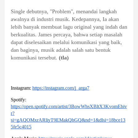
Single debutnya, "Problem", menandai langkah
awalnya di industri musik. Kedepannya, Ia akan
lebih banyak membuat lagu original yang indah dan
berkualitas. James percaya, bahwa setiap masalah
dapat diselesaikan melalui komunikasi yang baik,
dan baginya, musik adalah salah satu bentuk
komunikasi tersebut.
(tla)
Instagram: 
https://instagram.com/j_arga7
Spotify: 
https://open.spotify.com/artist/3BowWhsXBltX3KvomEbiv
r?
si=gAQOMxrARliyT9EMakQhGQ&nd=1&dlsi=18bce13
5fe5c4015