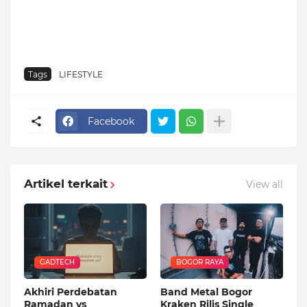
Tags
LIFESTYLE
Facebook
Artikel terkait
View all
GADTECH
BOGOR RAYA
Akhiri Perdebatan
Band Metal Bogor
Ramadan vs
Kraken Rilis Single