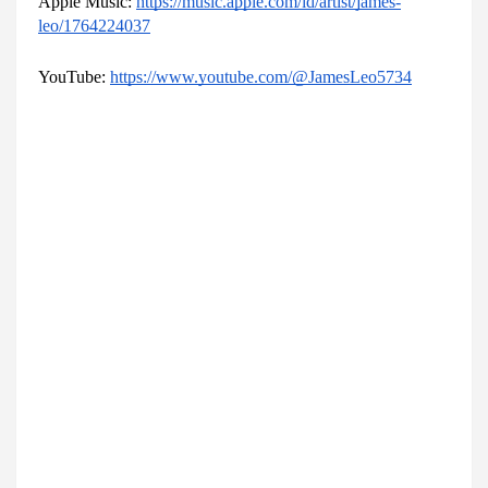
Apple Music: 
https://music.apple.com/id/artist/james-
leo/1764224037
YouTube: 
https://www.youtube.com/@JamesLeo5734