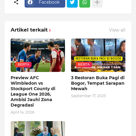
Facebook
Artikel terkait
View all
BERITA
BERITA
Preview AFC
3 Restoran Buka Pagi di
Wimbledon vs
Bogor, Tempat Sarapan
Stockport County di
Mewah
League One 2026,
September 17, 2025
Ambisi Jauhi Zona
Degradasi
April 14, 2026